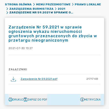
STRONA GŁÓWNA
MENU PRZEDMIOTOWE
PRAWO LOKALNE
ZARZĄDZENIA BURMISTRZA
2021
ZARZĄDZENIE NR 59.2021 W SPRAWIE OGŁOSZENIA WYKAZU NIERUCHOMOŚCI GRUNTOWYCH PRZEZNACZONYCH DO ZBYCIA W PRZETARGU NIEOGRANICZONYM
Zarządzenie Nr 59.2021 w sprawie
ogłoszenia wykazu nieruchomości
gruntowych przeznaczonych do zbycia w
przetargu nieograniczonym
2021-07-30 13:27
ZAŁĄCZNIKI
Zarządzenie Nr 59.2021.pdf
217.17 KB
DRUKUJ
ZAPISZ DO PDF
METRYCZKA