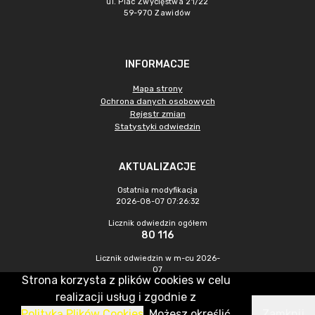
ul. Plac Zwycięstwa 21/22
59-970 Zawidów
INFORMACJE
Mapa strony
Ochrona danych osobowych
Rejestr zmian
Statystyki odwiedzin
AKTUALIZACJE
Ostatnia modyfikacja
2026-08-07 07:26:32
Licznik odwiedzin ogółem
80 116
Licznik odwiedzin w m-cu 2026-
07
Strona korzysta z plików cookies w celu
234
realizacji usług i zgodnie z
Polityką Plików Cookies
. Możesz określić
Zamknij
CMS & Hosting: Nefeni Sp. z o.o.