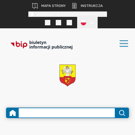
MAPA STRONY
INSTRUKCJA
KONTRAST DLA OSÓB SŁABOWIDZĄCYCH
PL
biuletyn
informacji publicznej