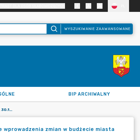
TRAST DLA OSÓB SŁABOWIDZĄCYCH
PL
WYSZUKIWANIE ZAAWANSOWANE
GÓLNE
BIP ARCHIWALNY
UCHWAŁA NR XLVII/214/2021 Z DNIA 30.12.2021 R. W SPRAWIE WPROWADZENIA ZMIAN W BUDŻECIE MIASTA ZAWIDÓW NA ROK 2021.
wie wprowadzenia zmian w budżecie miasta