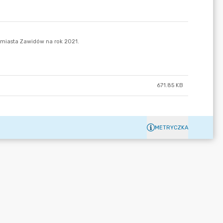
671.85 KB
METRYCZKA