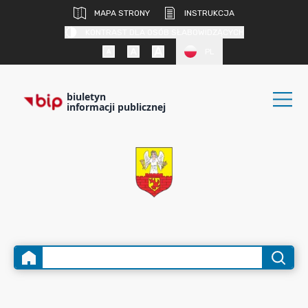
MAPA STRONY
INSTRUKCJA
KONTRAST DLA OSÓB SŁABOWIDZĄCYCH
PL
biuletyn
informacji publicznej