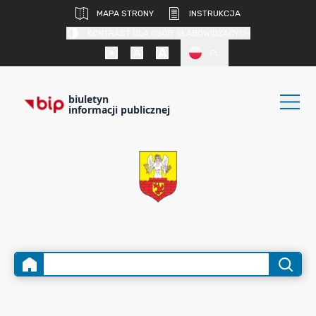
MAPA STRONY
INSTRUKCJA
KONTRAST DLA OSÓB SŁABOWIDZĄCYCH
PL
biuletyn
informacji publicznej