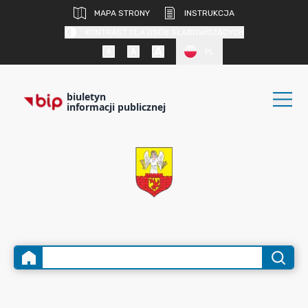
MAPA STRONY
INSTRUKCJA
KONTRAST DLA OSÓB SŁABOWIDZĄCYCH
PL
biuletyn
informacji publicznej