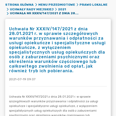
STRONA GŁÓWNA
MENU PRZEDMIOTOWE
PRAWO LOKALNE
UCHWAŁY RADY MIEJSKIEJ
2021
UCHWAŁA NR XXXIV/147/2021 Z DNIA 28.01.2021 R. W SPRAWIE SZCZEGÓŁOWYCH WARUNKÓW PRZYZNAWANIA I ODPŁATNOŚCI ZA USŁUGI OPIEKUŃCZE I SPECJALISTYCZNE USŁUGI OPIEKUŃCZE, Z WYŁĄCZENIEM SPECJALISTYCZNYCH USŁUG OPIEKUŃCZYCH DLA OSÓB Z ZABURZENIAMI PSYCHICZNYMI ORAZ OKREŚLENIA WARUNKÓW CZĘŚCIOWEGO LUB CAŁKOWITEGO ZWOLNIENIA OD OPŁAT, JAK RÓWNIEŻ TRYB ICH POBIERANIA.
Uchwała Nr XXXIV/147/2021 z dnia
28.01.2021 r. w sprawie szczegółowych
warunków przyznawania i odpłatności za
usługi opiekuńcze i specjalistyczne usługi
opiekuńcze, z wyłączeniem
specjalistycznych usług opiekuńczych dla
osób z zaburzeniami psychicznymi oraz
określenia warunków częściowego lub
całkowitego zwolnienia od opłat, jak
również tryb ich pobierania.
2021-07-19 09:07