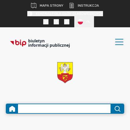
MAPA STRONY
INSTRUKCJA
KONTRAST DLA OSÓB SŁABOWIDZĄCYCH
PL
biuletyn
informacji publicznej