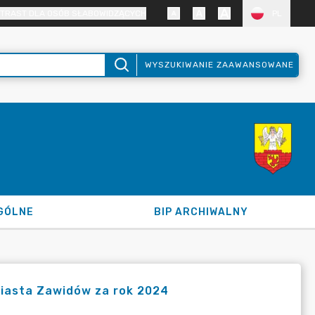
TRAST DLA OSÓB SŁABOWIDZĄCYCH
PL
WYSZUKIWANIE ZAAWANSOWANE
GÓLNE
BIP ARCHIWALNY
Miasta Zawidów za rok 2024