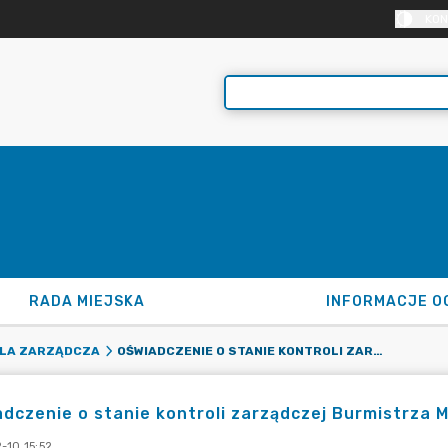
KON
RADA MIEJSKA
INFORMACJE O
OŚWIADCZENIE O STANIE KONTROLI ZARZĄDCZEJ BURMISTRZA MIASTA ZAWIDÓW ZA ROK 2024
LA ZARZĄDCZA
dczenie o stanie kontroli zarządczej Burmistrza 
-10 15:52