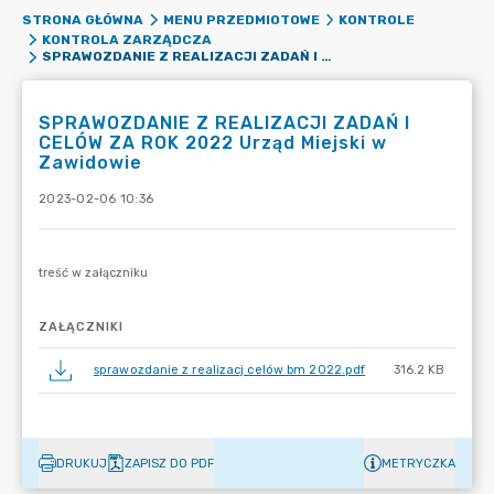
STRONA GŁÓWNA
MENU PRZEDMIOTOWE
KONTROLE
KONTROLA ZARZĄDCZA
SPRAWOZDANIE Z REALIZACJI ZADAŃ I CELÓW ZA ROK 2022 URZĄD MIEJSKI W ZAWIDOWIE
SPRAWOZDANIE Z REALIZACJI ZADAŃ I
CELÓW ZA ROK 2022 Urząd Miejski w
Zawidowie
2023-02-06 10:36
ZAŁĄCZNIKI
sprawozdanie z realizacj celów bm 2022.pdf
316.2 KB
DRUKUJ
ZAPISZ DO PDF
METRYCZKA