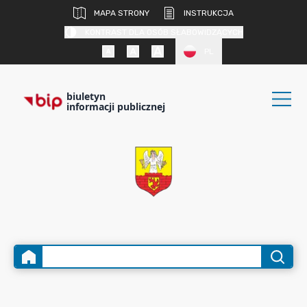
MAPA STRONY
INSTRUKCJA
KONTRAST DLA OSÓB SŁABOWIDZĄCYCH
PL
biuletyn
informacji publicznej