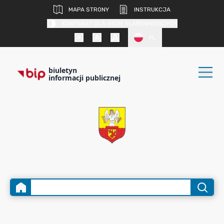
MAPA STRONY
INSTRUKCJA
KONTRAST DLA OSÓB SŁABOWIDZĄCYCH
PL
biuletyn
informacji publicznej