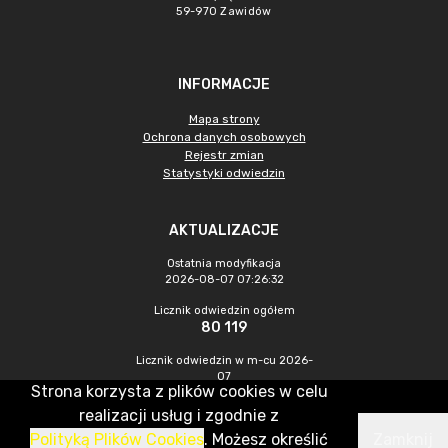
59-970 Zawidów
INFORMACJE
Mapa strony
Ochrona danych osobowych
Rejestr zmian
Statystyki odwiedzin
AKTUALIZACJE
Ostatnia modyfikacja
2026-08-07 07:26:32
Licznik odwiedzin ogółem
80 119
Licznik odwiedzin w m-cu 2026-
07
Strona korzysta z plików cookies w celu
237
realizacji usług i zgodnie z
Polityką Plików Cookies
. Możesz określić
Zamknij
CMS & Hosting: Nefeni Sp. z o.o.