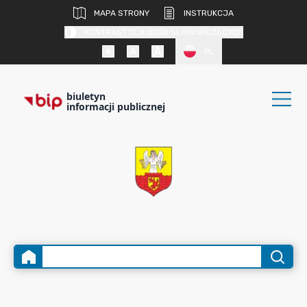
MAPA STRONY
INSTRUKCJA
KONTRAST DLA OSÓB SŁABOWIDZĄCYCH
PL
biuletyn
informacji publicznej