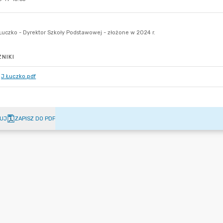
NIKI
J.Łuczko.pdf
UJ
ZAPISZ DO PDF