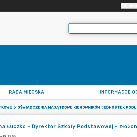
KON
RADA MIEJSKA
INFORMACJE O
TKOWE
OŚWIADCZENIA MAJĄTKOWE KIEROWNIKÓW JEDNOSTEK PODL
a Łuczko - Dyrektor Szkoły Podstawowej - złożon
-19 13:55