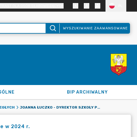
TRAST DLA OSÓB SŁABOWIDZĄCYCH
PL
WYSZUKIWANIE ZAAWANSOWANE
GÓLNE
BIP ARCHIWALNY
JOANNA ŁUCZKO - DYREKTOR SZKOŁY PODSTAWOWEJ - ZŁOŻONE W 2024 R.
EGŁYCH
e w 2024 r.