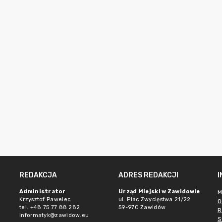
REDAKCJA
ADRES REDAKCJI
e
Administrator
Urząd Miejski w Zawidowie
M
Krzysztof Pawelec
ul. Plac Zwycięstwa 21/22
O
tel. +48 75 77 88 282
59-970 Zawidów
R
informatyk@zawidow.eu
S