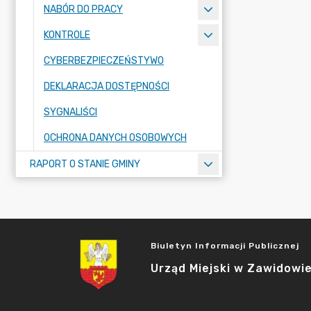
NABÓR DO PRACY
KONTROLE
CYBERBEZPIECZEŃSTYWO
DEKLARACJA DOSTĘPNOŚCI
SYGNALIŚCI
OCHRONA DANYCH OSOBOWYCH
RAPORT O STANIE GMINY
Biuletyn Informacji Publicznej
Urząd Miejski w Zawidowi