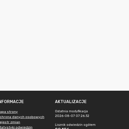
INFORMACJE
AKTUALIZACJE
Ostatnia modyfikacja
apa strony
2026-08-07 07:26:32
chrona danych osobowych
ejestr zmian
Licznik odwiedzin ogółem
tatystyki odwiedzin