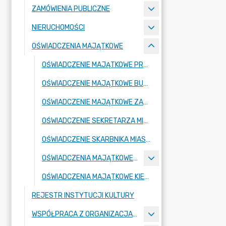
ZAMÓWIENIA PUBLICZNE
NIERUCHOMOŚCI
OŚWIADCZENIA MAJĄTKOWE
OŚWIADCZENIE MAJĄTKOWE PRZEWODNICZĄCEGO RADY MIEJSKIEJ
OŚWIADCZENIE MAJĄTKOWE BURMISTRZA MIASTA
OŚWIADCZENIE MAJĄTKOWE ZASTĘPCY BURMISTRZA MIASTA
OŚWIADCZENIE SEKRETARZA MIASTA
OŚWIADCZENIE SKARBNIKA MIASTA
OŚWIADCZENIA MAJĄTKOWE RADNYCH
OŚWIADCZENIA MAJĄTKOWE KIEROWNIKÓW JEDNOSTEK PODLEGŁYCH
REJESTR INSTYTUCJI KULTURY
WSPÓŁPRACA Z ORGANIZACJAMI POZARZĄDOWYMI