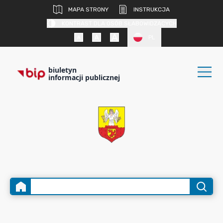
MAPA STRONY
INSTRUKCJA
KONTRAST DLA OSÓB SŁABOWIDZĄCYCH
PL
biuletyn
informacji publicznej