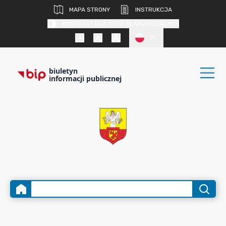
MAPA STRONY
INSTRUKCJA
KONTRAST DLA OSÓB SŁABOWIDZĄCYCH
PL
biuletyn
informacji publicznej