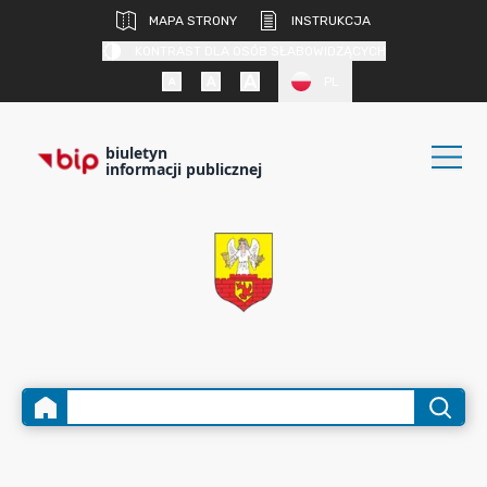
MAPA STRONY
INSTRUKCJA
KONTRAST DLA OSÓB SŁABOWIDZĄCYCH
PL
biuletyn
informacji publicznej