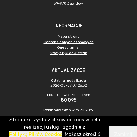
59-970 Zawidów
INFORMACJE
Mapa strony
Ochrona danych osobowych
Rejestr zmian
Statystyki odwiedzin
AKTUALIZACJE
Ostatnia modyfikacja
2026-08-07 07:26:32
Licznik odwiedzin ogółem
80 095
Licznik odwiedzin w m-cu 2026-
07
Strona korzysta z plików cookies w celu
213
realizacji usług i zgodnie z
Polityką Plików Cookies
. Możesz określić
Zamknij
CMS & Hosting: Nefeni Sp. z o.o.