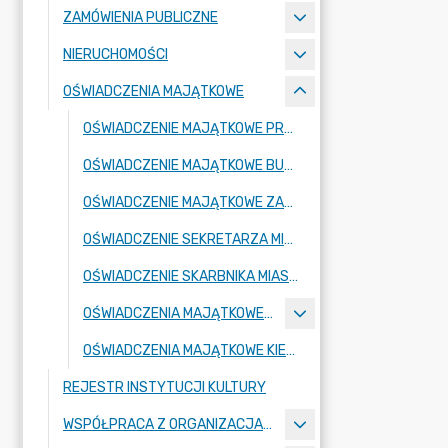
ZAMÓWIENIA PUBLICZNE
NIERUCHOMOŚCI
OŚWIADCZENIA MAJĄTKOWE
OŚWIADCZENIE MAJĄTKOWE PRZEWODNICZĄCEGO RADY MIEJSKIEJ
OŚWIADCZENIE MAJĄTKOWE BURMISTRZA MIASTA
OŚWIADCZENIE MAJĄTKOWE ZASTĘPCY BURMISTRZA MIASTA
OŚWIADCZENIE SEKRETARZA MIASTA
OŚWIADCZENIE SKARBNIKA MIASTA
OŚWIADCZENIA MAJĄTKOWE RADNYCH
OŚWIADCZENIA MAJĄTKOWE KIEROWNIKÓW JEDNOSTEK PODLEGŁYCH
REJESTR INSTYTUCJI KULTURY
WSPÓŁPRACA Z ORGANIZACJAMI POZARZĄDOWYMI