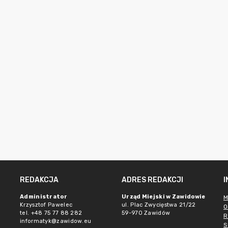
REDAKCJA
ADRES REDAKCJI
e
Administrator
Urząd Miejski w Zawidowie
M
Krzysztof Pawelec
ul. Plac Zwycięstwa 21/22
O
tel. +48 75 77 88 282
59-970 Zawidów
R
informatyk@zawidow.eu
S