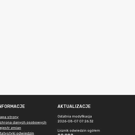
INFORMACJE
AKTUALIZACJE
Ostatnia modyfikacja
apa strony
2026-08-07 07:26:32
chrona danych osobowych
ejestr zmian
Licznik odwiedzin ogółem
tatystyki odwiedzin