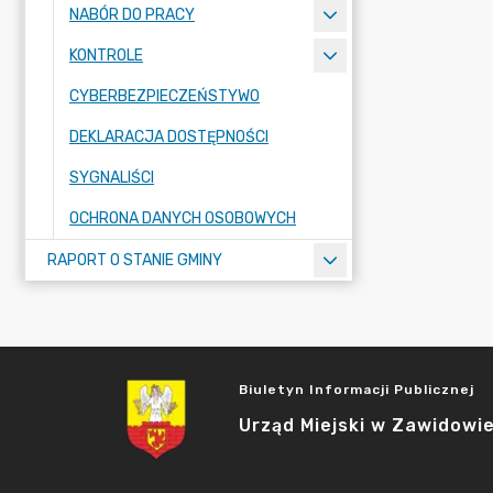
NABÓR DO PRACY
KONTROLE
CYBERBEZPIECZEŃSTYWO
DEKLARACJA DOSTĘPNOŚCI
SYGNALIŚCI
OCHRONA DANYCH OSOBOWYCH
RAPORT O STANIE GMINY
Biuletyn Informacji Publicznej
Urząd Miejski w Zawidowi