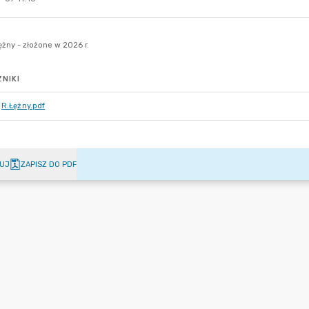
NIKI
R.Łężny.pdf
UJ
ZAPISZ DO PDF