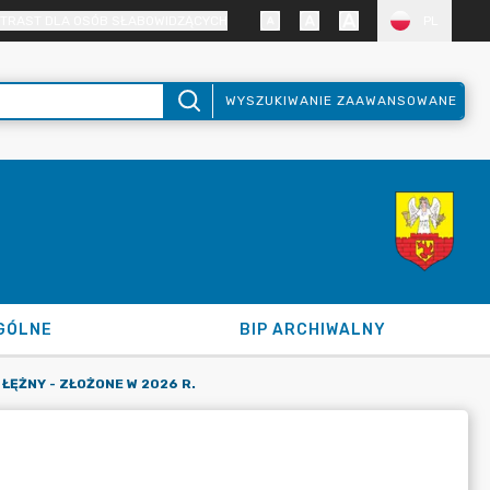
TRAST DLA OSÓB SŁABOWIDZĄCYCH
PL
WYSZUKIWANIE ZAAWANSOWANE
GÓLNE
BIP ARCHIWALNY
ŁĘŻNY - ZŁOŻONE W 2026 R.