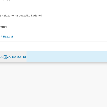
NIKI
R.Ryż.pdf
UJ
ZAPISZ DO PDF