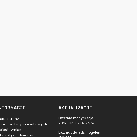
INFORMACJE
AKTUALIZACJE
Ostatnia modyfikacja
apa strony
2026-08-07 07:26:32
chrona danych osobowych
ejestr zmian
Licznik odwiedzin ogółem
tatystyki odwiedzin