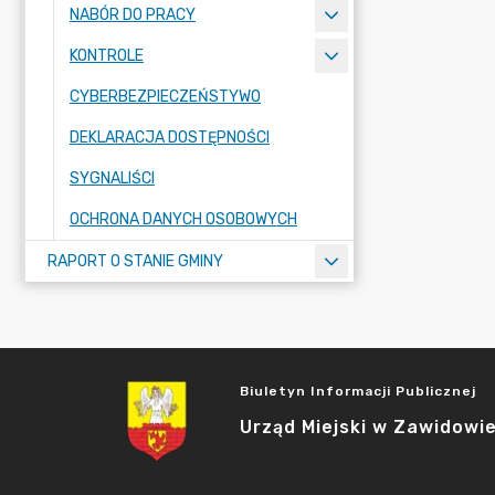
NABÓR DO PRACY
KONTROLE
CYBERBEZPIECZEŃSTYWO
DEKLARACJA DOSTĘPNOŚCI
SYGNALIŚCI
OCHRONA DANYCH OSOBOWYCH
RAPORT O STANIE GMINY
Biuletyn Informacji Publicznej
Urząd Miejski w Zawidowi