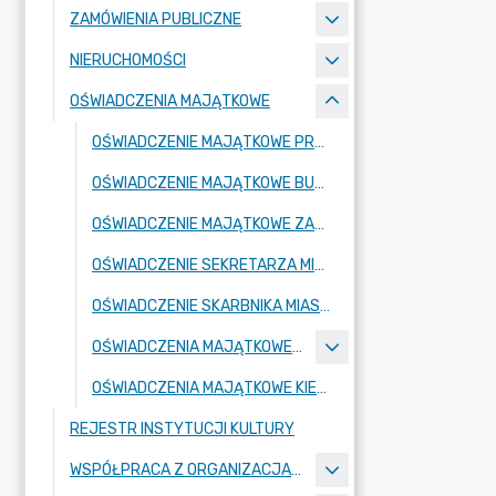
ZAMÓWIENIA PUBLICZNE
NIERUCHOMOŚCI
OŚWIADCZENIA MAJĄTKOWE
OŚWIADCZENIE MAJĄTKOWE PRZEWODNICZĄCEGO RADY MIEJSKIEJ
OŚWIADCZENIE MAJĄTKOWE BURMISTRZA MIASTA
OŚWIADCZENIE MAJĄTKOWE ZASTĘPCY BURMISTRZA MIASTA
OŚWIADCZENIE SEKRETARZA MIASTA
OŚWIADCZENIE SKARBNIKA MIASTA
OŚWIADCZENIA MAJĄTKOWE RADNYCH
OŚWIADCZENIA MAJĄTKOWE KIEROWNIKÓW JEDNOSTEK PODLEGŁYCH
REJESTR INSTYTUCJI KULTURY
WSPÓŁPRACA Z ORGANIZACJAMI POZARZĄDOWYMI