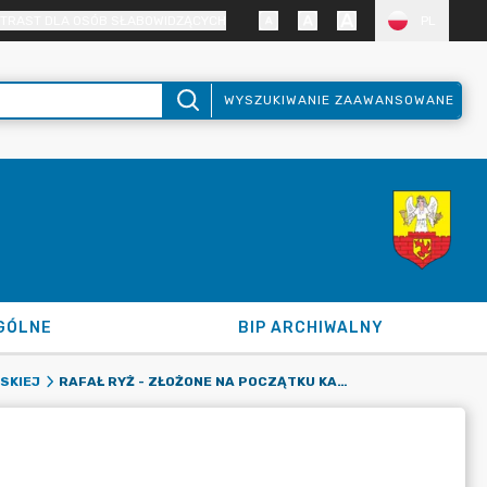
TRAST DLA OSÓB SŁABOWIDZĄCYCH
PL
WYSZUKIWANIE ZAAWANSOWANE
GÓLNE
BIP ARCHIWALNY
RAFAŁ RYŻ - ZŁOŻONE NA POCZĄTKU KADENCJI
SKIEJ