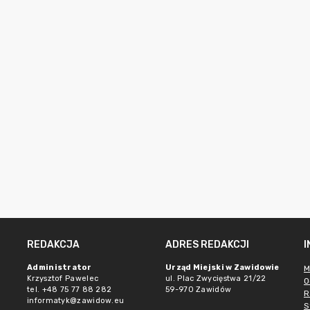
REDAKCJA
ADRES REDAKCJI
e
Administrator
Urząd Miejski w Zawidowie
M
Krzysztof Pawelec
ul. Plac Zwycięstwa 21/22
O
tel. +48 75 77 88 282
59-970 Zawidów
R
informatyk@zawidow.eu
S