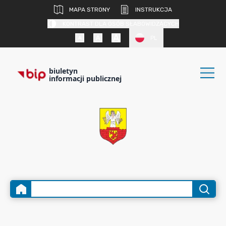
MAPA STRONY
INSTRUKCJA
KONTRAST DLA OSÓB SŁABOWIDZĄCYCH
PL
biuletyn
informacji publicznej