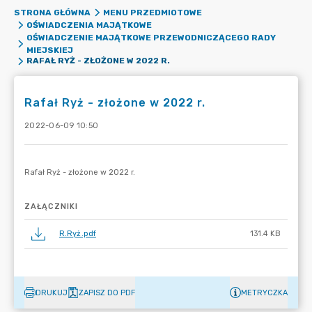
STRONA GŁÓWNA
MENU PRZEDMIOTOWE
OŚWIADCZENIA MAJĄTKOWE
OŚWIADCZENIE MAJĄTKOWE PRZEWODNICZĄCEGO RADY
MIEJSKIEJ
RAFAŁ RYŻ - ZŁOŻONE W 2022 R.
Rafał Ryż - złożone w 2022 r.
2022-06-09 10:50
ZAŁĄCZNIKI
R.Ryż.pdf
131.4 KB
DRUKUJ
ZAPISZ DO PDF
METRYCZKA