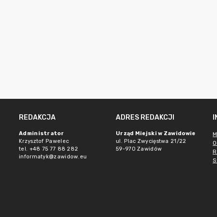
REDAKCJA
ADRES REDAKCJI
e
Administrator
Urząd Miejski w Zawidowie
M
Krzysztof Pawelec
ul. Plac Zwycięstwa 21/22
O
tel. +48 75 77 88 282
59-970 Zawidów
R
informatyk@zawidow.eu
S