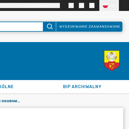
TRAST DLA OSÓB SŁABOWIDZĄCYCH
PL
WYSZUKIWANIE ZAAWANSOWANE
GÓLNE
BIP ARCHIWALNY
INSPEKTOR OCHRONY DANYCH OSOBOWYCH