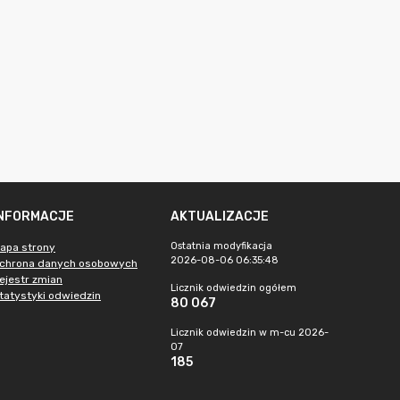
INFORMACJE
AKTUALIZACJE
Ostatnia modyfikacja
apa strony
2026-08-06 06:35:48
chrona danych osobowych
ejestr zmian
Licznik odwiedzin ogółem
tatystyki odwiedzin
80 067
Licznik odwiedzin w m-cu 2026-
07
185