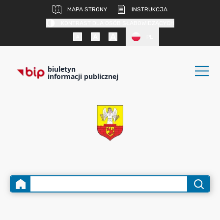
MAPA STRONY
INSTRUKCJA
KONTRAST DLA OSÓB SŁABOWIDZĄCYCH
PL
biuletyn
informacji publicznej