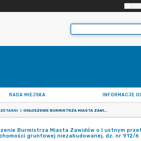
KON
RADA MIEJSKA
INFORMACJE O
OGŁOSZENIE BURMISTRZA MIASTA ZAWIDÓW O I USTNYM PRZETARGU NIEOGRANICZONYM NA SPRZEDAŻ NIERUCHOMOŚCI GRUNTOWEJ NIEZABUDOWANEJ, DZ. NR 912/6
ZETARGI
zenie Burmistrza Miasta Zawidów o I ustnym prz
chomości gruntowej niezabudowanej, dz. nr 912/6