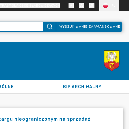
TRAST DLA OSÓB SŁABOWIDZĄCYCH
PL
WYSZUKIWANIE ZAAWANSOWANE
GÓLNE
BIP ARCHIWALNY
etargu nieograniczonym na sprzedaż