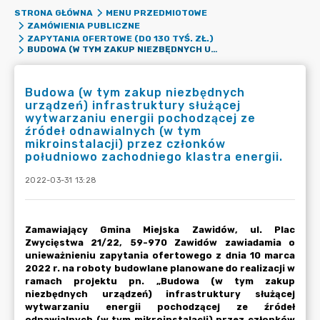
STRONA GŁÓWNA
MENU PRZEDMIOTOWE
ZAMÓWIENIA PUBLICZNE
ZAPYTANIA OFERTOWE (DO 130 TYŚ. ZŁ.)
BUDOWA (W TYM ZAKUP NIEZBĘDNYCH URZĄDZEŃ) INFRASTRUKTURY SŁUŻĄCEJ WYTWARZANIU ENERGII POCHODZĄCEJ ZE ŹRÓDEŁ ODNAWIALNYCH (W TYM MIKROINSTALACJI) PRZEZ CZŁONKÓW POŁUDNIOWO ZACHODNIEGO KLASTRA ENERGII.
Budowa (w tym zakup niezbędnych
urządzeń) infrastruktury służącej
wytwarzaniu energii pochodzącej ze
źródeł odnawialnych (w tym
mikroinstalacji) przez członków
południowo zachodniego klastra energii.
2022-03-31 13:28