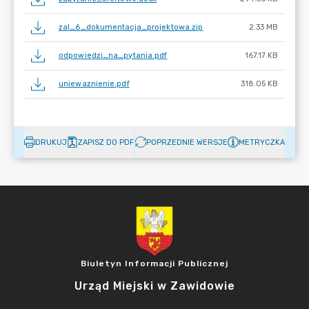
zal_6_dokumentacja_projektowa.zip
2.33 MB
odpowiedzi_na_pytania.pdf
167.17 KB
uniewaznienie.pdf
318.05 KB
DRUKUJ
ZAPISZ DO PDF
POPRZEDNIE WERSJE
METRYCZKA
Biuletyn Informacji Publicznej
Urząd Miejski w Zawidowie