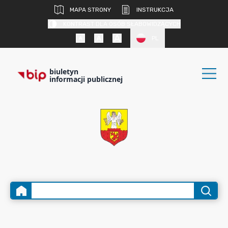
MAPA STRONY
INSTRUKCJA
KONTRAST DLA OSÓB SŁABOWIDZĄCYCH
PL
biuletyn
informacji publicznej