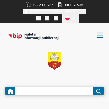
MAPA STRONY
INSTRUKCJA
KONTRAST DLA OSÓB SŁABOWIDZĄCYCH
PL
biuletyn
informacji publicznej