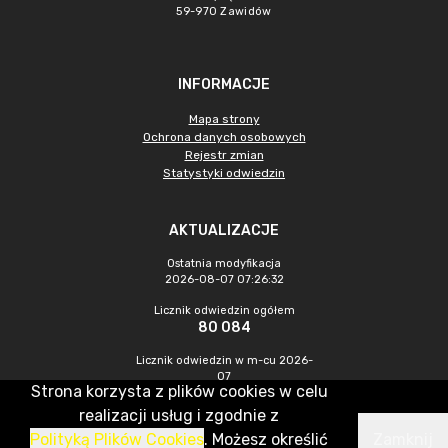
59-970 Zawidów
INFORMACJE
Mapa strony
Ochrona danych osobowych
Rejestr zmian
Statystyki odwiedzin
AKTUALIZACJE
Ostatnia modyfikacja
2026-08-07 07:26:32
Licznik odwiedzin ogółem
80 084
Licznik odwiedzin w m-cu 2026-
07
Strona korzysta z plików cookies w celu
202
realizacji usług i zgodnie z
Polityką Plików Cookies
. Możesz określić
Zamknij
CMS & Hosting: Nefeni Sp. z o.o.