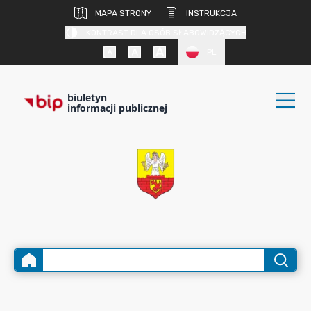
MAPA STRONY
INSTRUKCJA
KONTRAST DLA OSÓB SŁABOWIDZĄCYCH
PL
biuletyn
informacji publicznej