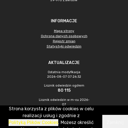
59-970 Zawidów
INFORMACJE
Mapa strony
Ochrona danych osobowych
Rejestr zmian
Statystyki odwiedzin
AKTUALIZACJE
Ostatnia modyfikacja
2026-08-07 07:26:32
Licznik odwiedzin ogółem
80 115
Licznik odwiedzin w m-cu 2026-
07
Strona korzysta z plików cookies w celu
233
realizacji usług i zgodnie z
Polityką Plików Cookies
. Możesz określić
Zamknij
CMS & Hosting: Nefeni Sp. z o.o.