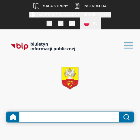
MAPA STRONY
INSTRUKCJA
KONTRAST DLA OSÓB SŁABOWIDZĄCYCH
PL
biuletyn
informacji publicznej