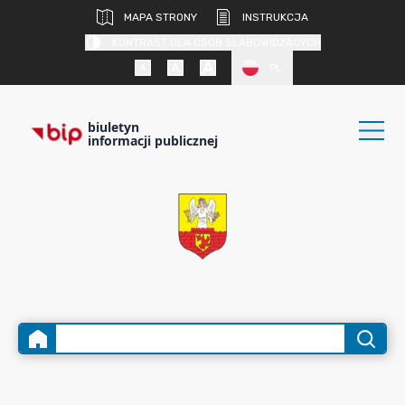
MAPA STRONY
INSTRUKCJA
KONTRAST DLA OSÓB SŁABOWIDZĄCYCH
PL
biuletyn
informacji publicznej