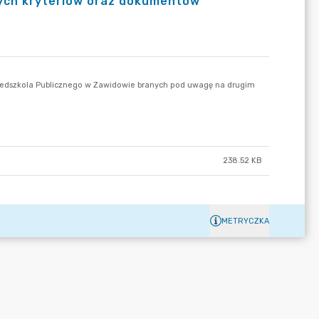
 tych kryteriów oraz dokumentów
238.52 KB
METRYCZKA