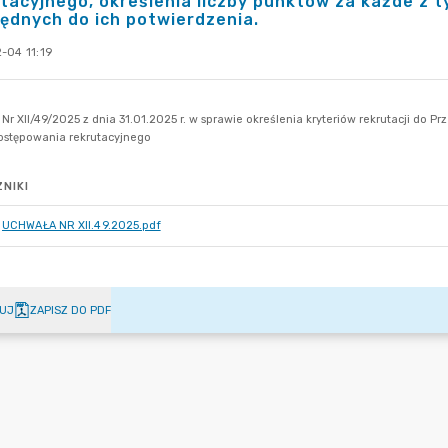
tacyjnego, określenia liczby punktów za każde z
ędnych do ich potwierdzenia.
-04 11:19
NIKI
UCHWAŁA NR XII.49.2025.pdf
UJ
ZAPISZ DO PDF