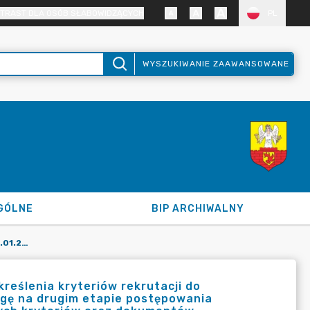
TRAST DLA OSÓB SŁABOWIDZĄCYCH
PL
WYSZUKIWANIE ZAAWANSOWANE
GÓLNE
BIP ARCHIWALNY
UCHWAŁA NR XII/49/2025 Z DNIA 31.01.2025 R. W SPRAWIE OKREŚLENIA KRYTERIÓW REKRUTACJI DO PRZEDSZKOLA PUBLICZNEGO W ZAWIDOWIE BRANYCH POD UWAGĘ NA DRUGIM ETAPIE POSTĘPOWANIA REKRUTACYJNEGO, OKREŚLENIA LICZBY PUNKTÓW ZA KAŻDE Z TYCH KRYTERIÓW ORAZ DOKUMENTÓW NIEZBĘDNYCH DO ICH POTWIERDZENIA.
kreślenia kryteriów rekrutacji do
gę na drugim etapie postępowania