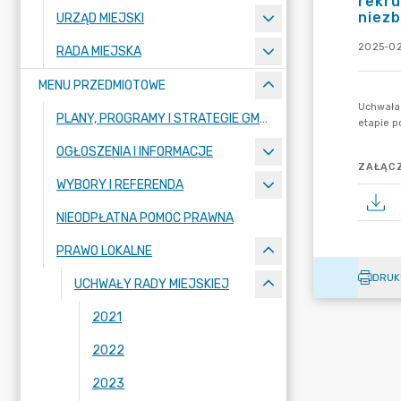
rekru
niezb
URZĄD MIEJSKI
2025-02
RADA MIEJSKA
MENU PRZEDMIOTOWE
PLANY, PROGRAMY I STRATEGIE GMINY
OGŁOSZENIA I INFORMACJE
ZAŁĄCZ
WYBORY I REFERENDA
NIEODPŁATNA POMOC PRAWNA
PRAWO LOKALNE
DRUK
UCHWAŁY RADY MIEJSKIEJ
2021
2022
2023