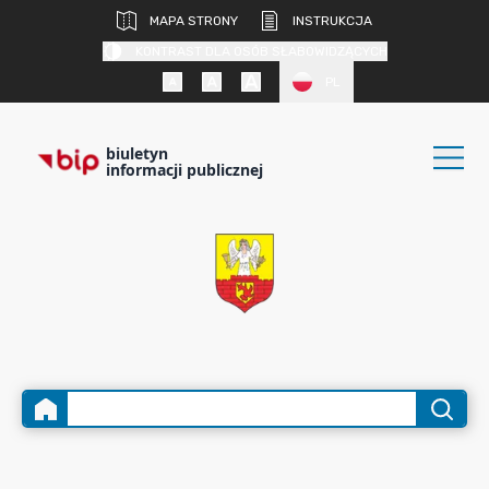
MAPA STRONY
INSTRUKCJA
KONTRAST DLA OSÓB SŁABOWIDZĄCYCH
PL
biuletyn
informacji publicznej