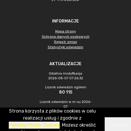
INFORMACJE
Mapa strony
Ochrona danych osobowych
Rejestr zmian
Statystyki odwiedzin
AKTUALIZACJE
Ostatnia modyfikacja
2026-08-07 07:26:32
Licznik odwiedzin ogółem
80 115
Licznik odwiedzin w m-cu 2026-
07
Strona korzysta z plików cookies w celu
233
realizacji usług i zgodnie z
Polityką Plików Cookies
. Możesz określić
Zamknij
CMS & Hosting: Nefeni Sp. z o.o.