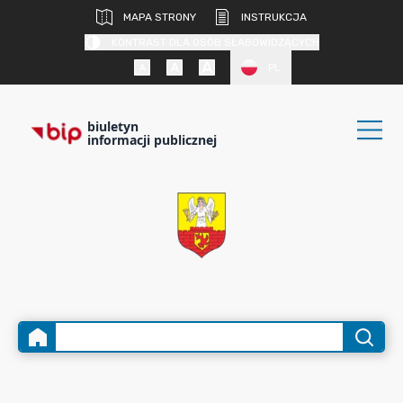
MAPA STRONY
INSTRUKCJA
KONTRAST DLA OSÓB SŁABOWIDZĄCYCH
PL
biuletyn
informacji publicznej