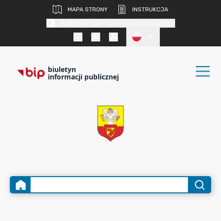
MAPA STRONY
INSTRUKCJA
KONTRAST DLA OSÓB SŁABOWIDZĄCYCH
PL
biuletyn
informacji publicznej