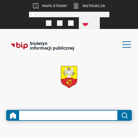
MAPA STRONY
INSTRUKCJA
KONTRAST DLA OSÓB SŁABOWIDZĄCYCH
PL
biuletyn
informacji publicznej