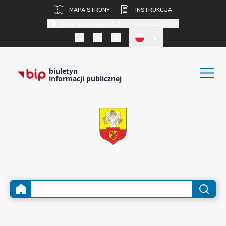
MAPA STRONY
INSTRUKCJA
KONTRAST DLA OSÓB SŁABOWIDZĄCYCH
PL
biuletyn
informacji publicznej