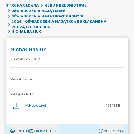
STRONA GŁÓWNA
MENU PRZEDMIOTOWE
OŚWIADCZENIA MAJĄTKOWE
OŚWIADCZENIA MAJĄTKOWE RADNYCH
2024 - OŚWIADCZENIA MAJĄTKOWE SKŁADANE NA
POCZĄTKU KADENCJI
MICHAŁ HASIUK
Michał Hasiuk
2024-07-17 08:31
ZAŁĄCZNIKI
M.Hasiuk.pdf
195.13 KB
DRUKUJ
ZAPISZ DO PDF
METRYCZKA