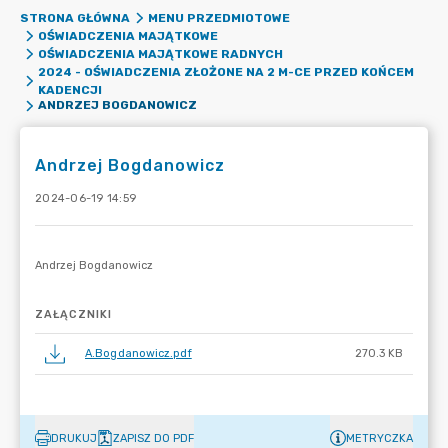
STRONA GŁÓWNA
MENU PRZEDMIOTOWE
OŚWIADCZENIA MAJĄTKOWE
OŚWIADCZENIA MAJĄTKOWE RADNYCH
2024 - OŚWIADCZENIA ZŁOŻONE NA 2 M-CE PRZED KOŃCEM
KADENCJI
ANDRZEJ BOGDANOWICZ
Andrzej Bogdanowicz
2024-06-19 14:59
ZAŁĄCZNIKI
A.Bogdanowicz.pdf
270.3 KB
DRUKUJ
ZAPISZ DO PDF
METRYCZKA