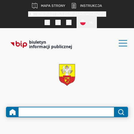
MAPA STRONY
INSTRUKCJA
KONTRAST DLA OSÓB SŁABOWIDZĄCYCH
PL
biuletyn
informacji publicznej