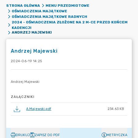
STRONA GŁÓWNA
MENU PRZEDMIOTOWE
OŚWIADCZENIA MAJĄTKOWE
OŚWIADCZENIA MAJĄTKOWE RADNYCH
2024 - OŚWIADCZENIA ZŁOŻONE NA 2 M-CE PRZED KOŃCEM
KADENCJI
ANDRZEJ MAJEWSKI
Andrzej Majewski
2024-06-19 14:25
ZAŁĄCZNIKI
A.Majewski.pdf
234.63 KB
DRUKUJ
ZAPISZ DO PDF
METRYCZKA