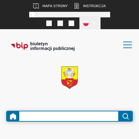
MAPA STRONY
INSTRUKCJA
KONTRAST DLA OSÓB SŁABOWIDZĄCYCH
PL
biuletyn
informacji publicznej