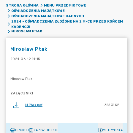
STRONA GŁÓWNA
MENU PRZEDMIOTOWE
OŚWIADCZENIA MAJĄTKOWE
OŚWIADCZENIA MAJĄTKOWE RADNYCH
2024 - OŚWIADCZENIA ZŁOŻONE NA 2 M-CE PRZED KOŃCEM
KADENCJI
MIROSŁAW PTAK
Mirosław Ptak
2024-06-19 14:15
ZAŁĄCZNIKI
M.Ptak.pdf
325.31 KB
DRUKUJ
ZAPISZ DO PDF
METRYCZKA