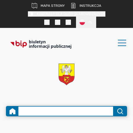
MAPA STRONY
INSTRUKCJA
KONTRAST DLA OSÓB SŁABOWIDZĄCYCH
PL
biuletyn
informacji publicznej