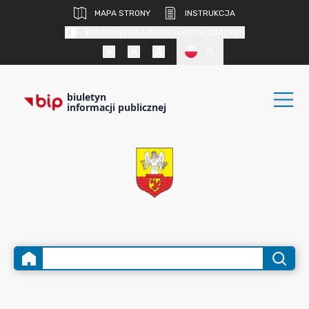
MAPA STRONY
INSTRUKCJA
KONTRAST DLA OSÓB SŁABOWIDZĄCYCH
PL
biuletyn
informacji publicznej