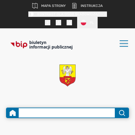
MAPA STRONY
INSTRUKCJA
KONTRAST DLA OSÓB SŁABOWIDZĄCYCH
PL
biuletyn
informacji publicznej