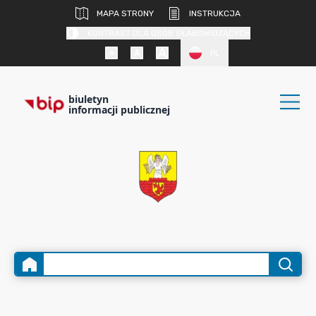
MAPA STRONY
INSTRUKCJA
KONTRAST DLA OSÓB SŁABOWIDZĄCYCH
PL
biuletyn
informacji publicznej