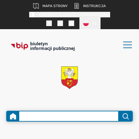
MAPA STRONY
INSTRUKCJA
KONTRAST DLA OSÓB SŁABOWIDZĄCYCH
PL
biuletyn
informacji publicznej