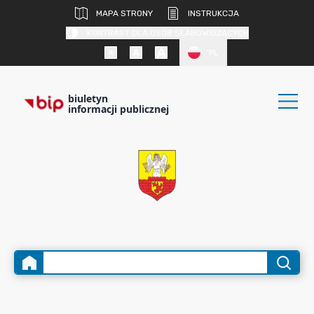
MAPA STRONY
INSTRUKCJA
KONTRAST DLA OSÓB SŁABOWIDZĄCYCH
PL
biuletyn
informacji publicznej