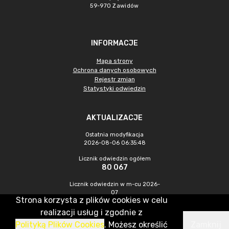
59-970 Zawidów
INFORMACJE
Mapa strony
Ochrona danych osobowych
Rejestr zmian
Statystyki odwiedzin
AKTUALIZACJE
Ostatnia modyfikacja
2026-08-06 06:35:48
Licznik odwiedzin ogółem
80 067
Licznik odwiedzin w m-cu 2026-
07
Strona korzysta z plików cookies w celu
185
realizacji usług i zgodnie z
Polityką Plików Cookies
. Możesz określić
Zamknij
CMS & Hosting: Nefeni Sp. z o.o.