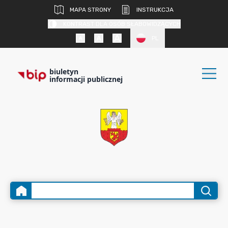
MAPA STRONY
INSTRUKCJA
KONTRAST DLA OSÓB SŁABOWIDZĄCYCH
PL
biuletyn
informacji publicznej