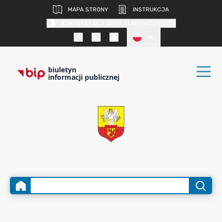
MAPA STRONY
INSTRUKCJA
KONTRAST DLA OSÓB SŁABOWIDZĄCYCH
PL
biuletyn
informacji publicznej