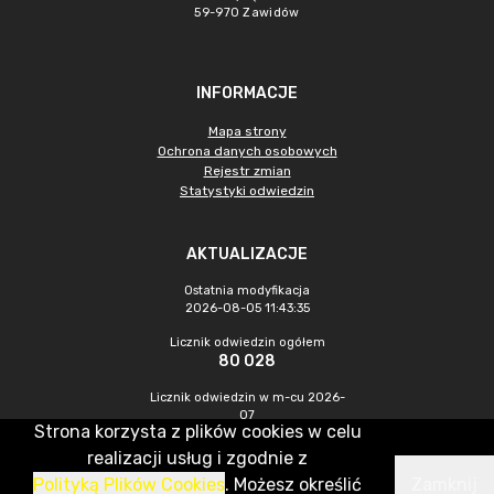
59-970 Zawidów
INFORMACJE
Mapa strony
Ochrona danych osobowych
Rejestr zmian
Statystyki odwiedzin
AKTUALIZACJE
Ostatnia modyfikacja
2026-08-05 11:43:35
Licznik odwiedzin ogółem
80 028
Licznik odwiedzin w m-cu 2026-
07
Strona korzysta z plików cookies w celu
146
realizacji usług i zgodnie z
Polityką Plików Cookies
. Możesz określić
Zamknij
CMS & Hosting: Nefeni Sp. z o.o.