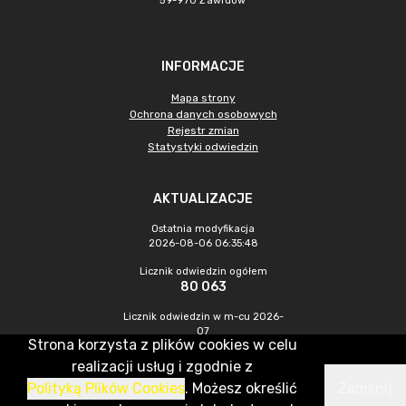
59-970 Zawidów
INFORMACJE
Mapa strony
Ochrona danych osobowych
Rejestr zmian
Statystyki odwiedzin
AKTUALIZACJE
Ostatnia modyfikacja
2026-08-06 06:35:48
Licznik odwiedzin ogółem
80 063
Licznik odwiedzin w m-cu 2026-
07
Strona korzysta z plików cookies w celu
181
realizacji usług i zgodnie z
Polityką Plików Cookies
. Możesz określić
Zamknij
CMS & Hosting: Nefeni Sp. z o.o.