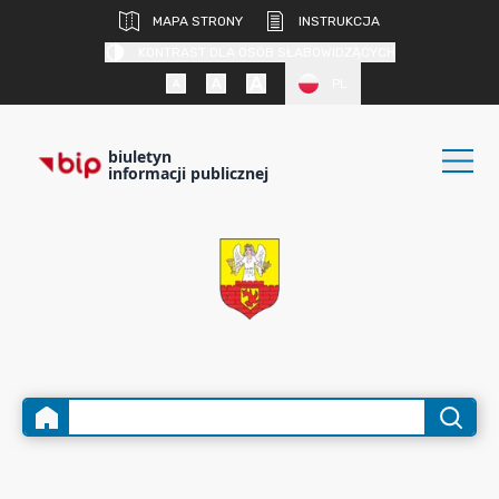
MAPA STRONY
INSTRUKCJA
KONTRAST DLA OSÓB SŁABOWIDZĄCYCH
PL
biuletyn
informacji publicznej