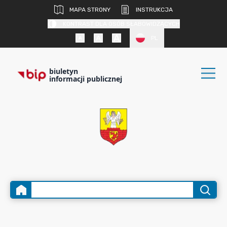
MAPA STRONY
INSTRUKCJA
KONTRAST DLA OSÓB SŁABOWIDZĄCYCH
PL
biuletyn
informacji publicznej