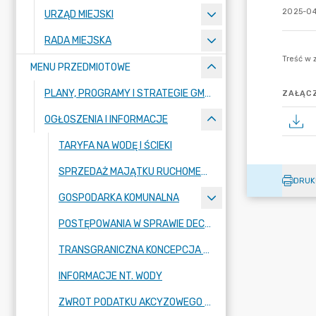
2025-04
URZĄD MIEJSKI
RADA MIEJSKA
MENU PRZEDMIOTOWE
PLANY, PROGRAMY I STRATEGIE GMINY
ZAŁĄCZ
OGŁOSZENIA I INFORMACJE
TARYFA NA WODĘ I ŚCIEKI
SPRZEDAŻ MAJĄTKU RUCHOMEGO
DRUK
GOSPODARKA KOMUNALNA
POSTĘPOWANIA W SPRAWIE DECYZJI O ŚRODOWISKOWYCH UWARUNKOWANIACH
TRANSGRANICZNA KONCEPCJA ORGANIZACJI PUBLICZNEGO TRANSPORTU ZBIOROWEGO NA OBSZARZE ZWIĄZKU GMIN ZIEMI ZGORZELECKIEJ
INFORMACJE NT. WODY
ZWROT PODATKU AKCYZOWEGO - INFORMACJE