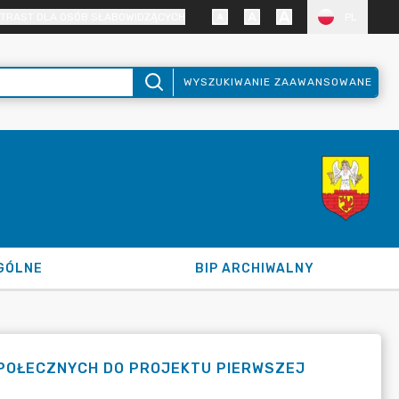
TRAST DLA OSÓB SŁABOWIDZĄCYCH
PL
WYSZUKIWANIE ZAAWANSOWANE
GÓLNE
BIP ARCHIWALNY
POŁECZNYCH DO PROJEKTU PIERWSZEJ