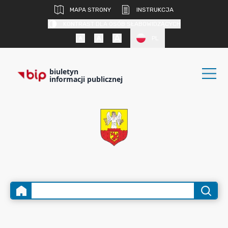
MAPA STRONY
INSTRUKCJA
KONTRAST DLA OSÓB SŁABOWIDZĄCYCH
PL
biuletyn
informacji publicznej