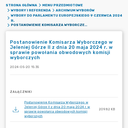
STRONA GŁÓWNA
MENU PRZEDMIOTOWE
WYBORY I REFERENDA
ARCHIWUM WYBORÓW
WYBORY DO PARLAMENTU EUROPEJSKIEGO 9 CZERWCA 2024
R.
POSTANOWIENIE KOMISARZA WYBORCZEGO W JELENIEJ GÓRZE II Z DNIA 20 MAJA 2024 R. W SPRAWIE POWOŁANIA OBWODOWYCH KOMISJI WYBORCZYCH
Postanowienie Komisarza Wyborczego w
Jeleniej Górze II z dnia 20 maja 2024 r. w
sprawie powołania obwodowych komisji
wyborczych
2024-05-20 15:35
ZAŁĄCZNIKI
Postanowienie Komisarza Wyborczego w
Jeleniej Górze II z dnia 20 maja 2024 r. w
209.82 KB
sprawie powołania obwodowych komisji
wyborczych