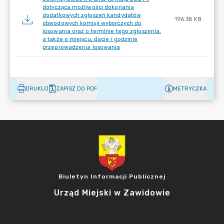
dotycząca możliwości dokonania
dodatkowych zgłoszeń kandydatów
196.38 KB
obwodowych komisji wyborczych do
losowania oraz o terminie tego zgłoszenia,
a także o miejscu, dacie i godzinie
przeprowadzenia losowania
DRUKUJ
ZAPISZ DO PDF
METRYCZKA
Biuletyn Informacji Publicznej
Urząd Miejski w Zawidowie