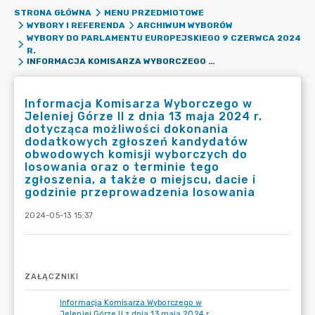
STRONA GŁÓWNA
MENU PRZEDMIOTOWE
WYBORY I REFERENDA
ARCHIWUM WYBORÓW
WYBORY DO PARLAMENTU EUROPEJSKIEGO 9 CZERWCA 2024
R.
INFORMACJA KOMISARZA WYBORCZEGO W JELENIEJ GÓRZE II Z DNIA 13 MAJA 2024 R. DOTYCZĄCA MOŻLIWOŚCI DOKONANIA DODATKOWYCH ZGŁOSZEŃ KANDYDATÓW OBWODOWYCH KOMISJI WYBORCZYCH DO LOSOWANIA ORAZ O TERMINIE TEGO ZGŁOSZENIA, A TAKŻE O MIEJSCU, DACIE I GODZINIE PRZEPROWADZENIA LOSOWANIA
Informacja Komisarza Wyborczego w
Jeleniej Górze II z dnia 13 maja 2024 r.
dotycząca możliwości dokonania
dodatkowych zgłoszeń kandydatów
obwodowych komisji wyborczych do
losowania oraz o terminie tego
zgłoszenia, a także o miejscu, dacie i
godzinie przeprowadzenia losowania
2024-05-13 15:37
ZAŁĄCZNIKI
Informacja Komisarza Wyborczego w
Jeleniej Górze II z dnia 13 maja 2024 r.