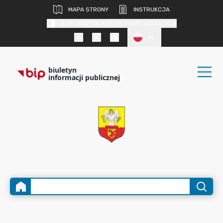
MAPA STRONY
INSTRUKCJA
KONTRAST DLA OSÓB SŁABOWIDZĄCYCH
PL
biuletyn
informacji publicznej