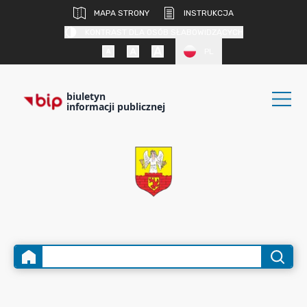
MAPA STRONY
INSTRUKCJA
KONTRAST DLA OSÓB SŁABOWIDZĄCYCH
PL
biuletyn
informacji publicznej