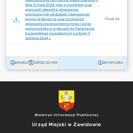
Obwieszczenie Burmistrza Miasta Zawidów z
dnia 8 maja 2024 roku o numerach oraz
granicach obwodów głosowania,
wyznaczonych siedzibach obwodowych
komisji wyborczych oraz możliwości
119.68 KB
głosowania korespondencyjnego i przez
pełnomocnika w wyborach do Parlamentu
Europejskiego zarządzonych na dzień 9
czerwca 2024 r.
DRUKUJ
ZAPISZ DO PDF
METRYCZKA
Biuletyn Informacji Publicznej
Urząd Miejski w Zawidowie