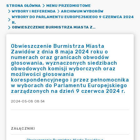
STRONA GŁÓWNA
MENU PRZEDMIOTOWE
WYBORY I REFERENDA
ARCHIWUM WYBORÓW
WYBORY DO PARLAMENTU EUROPEJSKIEGO 9 CZERWCA 2024
R.
OBWIESZCZENIE BURMISTRZA MIASTA ZAWIDÓW Z DNIA 8 MAJA 2024 ROKU O NUMERACH ORAZ GRANICACH OBWODÓW GŁOSOWANIA, WYZNACZONYCH SIEDZIBACH OBWODOWYCH KOMISJI WYBORCZYCH ORAZ MOŻLIWOŚCI GŁOSOWANIA KORESPONDENCYJNEGO I PRZEZ PEŁNOMOCNIKA W WYBORACH DO PARLAMENTU EUROPEJSKIEGO ZARZĄDZONYCH NA DZIEŃ 9 CZERWCA 2024 R.
Obwieszczenie Burmistrza Miasta
Zawidów z dnia 8 maja 2024 roku o
numerach oraz granicach obwodów
głosowania, wyznaczonych siedzibach
obwodowych komisji wyborczych oraz
możliwości głosowania
korespondencyjnego i przez pełnomocnika
w wyborach do Parlamentu Europejskiego
zarządzonych na dzień 9 czerwca 2024 r.
2024-05-08 08:54
ZAŁĄCZNIKI