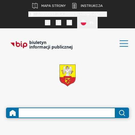
MAPA STRONY
INSTRUKCJA
KONTRAST DLA OSÓB SŁABOWIDZĄCYCH
PL
biuletyn
informacji publicznej