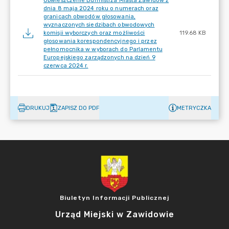
Obwieszczenie Burmistrza Miasta Zawidów z
dnia 8 maja 2024 roku o numerach oraz
granicach obwodów głosowania,
wyznaczonych siedzibach obwodowych
komisji wyborczych oraz możliwości
119.68 KB
głosowania korespondencyjnego i przez
pełnomocnika w wyborach do Parlamentu
Europejskiego zarządzonych na dzień 9
czerwca 2024 r.
DRUKUJ
ZAPISZ DO PDF
METRYCZKA
Biuletyn Informacji Publicznej
Urząd Miejski w Zawidowie