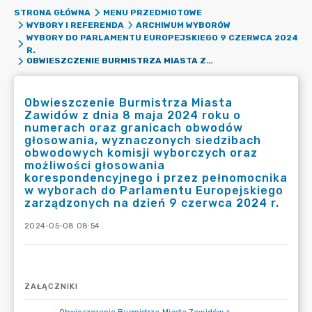
STRONA GŁÓWNA
MENU PRZEDMIOTOWE
WYBORY I REFERENDA
ARCHIWUM WYBORÓW
WYBORY DO PARLAMENTU EUROPEJSKIEGO 9 CZERWCA 2024
R.
OBWIESZCZENIE BURMISTRZA MIASTA ZAWIDÓW Z DNIA 8 MAJA 2024 ROKU O NUMERACH ORAZ GRANICACH OBWODÓW GŁOSOWANIA, WYZNACZONYCH SIEDZIBACH OBWODOWYCH KOMISJI WYBORCZYCH ORAZ MOŻLIWOŚCI GŁOSOWANIA KORESPONDENCYJNEGO I PRZEZ PEŁNOMOCNIKA W WYBORACH DO PARLAMENTU EUROPEJSKIEGO ZARZĄDZONYCH NA DZIEŃ 9 CZERWCA 2024 R.
Obwieszczenie Burmistrza Miasta
Zawidów z dnia 8 maja 2024 roku o
numerach oraz granicach obwodów
głosowania, wyznaczonych siedzibach
obwodowych komisji wyborczych oraz
możliwości głosowania
korespondencyjnego i przez pełnomocnika
w wyborach do Parlamentu Europejskiego
zarządzonych na dzień 9 czerwca 2024 r.
2024-05-08 08:54
ZAŁĄCZNIKI