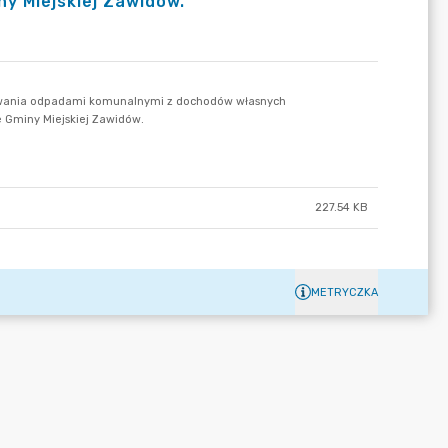
y Miejskiej Zawidów.
227.54 KB
METRYCZKA