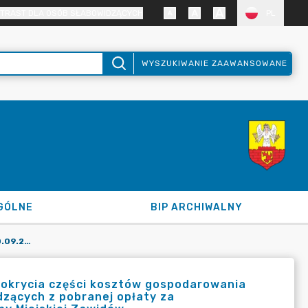
TRAST DLA OSÓB SŁABOWIDZĄCYCH
PL
WYSZUKIWANIE ZAAWANSOWANE
GÓLNE
BIP ARCHIWALNY
UCHWAŁA NR VI/28/2024 Z DNIA 30.09.2024 R. W SPRAWIE POKRYCIA CZĘŚCI KOSZTÓW GOSPODAROWANIA ODPADAMI KOMUNALNYMI Z DOCHODÓW WŁASNYCH NIEPOCHODZĄCYCH Z POBRANEJ OPŁATY ZA GOSPODAROWANIE ODPADAMI KOMUNALNYMI NA TERENIE GMINY MIEJSKIEJ ZAWIDÓW.
 pokrycia części kosztów gospodarowania
zących z pobranej opłaty za